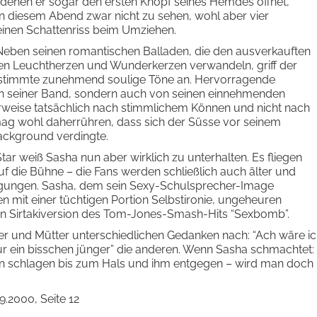
denen er sogar den ersten Knopf seines Hemdes öffnet,
 diesem Abend zwar nicht zu sehen, wohl aber vier
inen Schattenriss beim Umziehen.
. Neben seinen romantischen Balladen, die den ausverkauften
ten Leuchtherzen und Wunderkerzen verwandeln, griff der
stimmte zunehmend soulige Töne an. Hervorragende
 von seiner Band, sondern auch von seinen einnehmenden
weise tatsächlich nach stimmlichem Können und nicht nach
mag wohl daherrühren, dass sich der Süsse vor seinem
 Background verdingte.
ar weiß Sasha nun aber wirklich zu unterhalten. Es fliegen
f die Bühne – die Fans werden schließlich auch älter und
ugungen. Sasha, dem sein Sexy-Schulsprecher-Image
 mit einer tüchtigen Portion Selbstironie, ungeheuren
en Sirtakiversion des Tom-Jones-Smash-Hits “Sexbomb”.
r und Mütter unterschiedlichen Gedanken nach: “Ach wäre i
“Nur ein bisschen jünger” die anderen. Wenn Sasha schmachtet:
en schlagen bis zum Hals und ihm entgegen – wird man doch
.2000, Seite 12