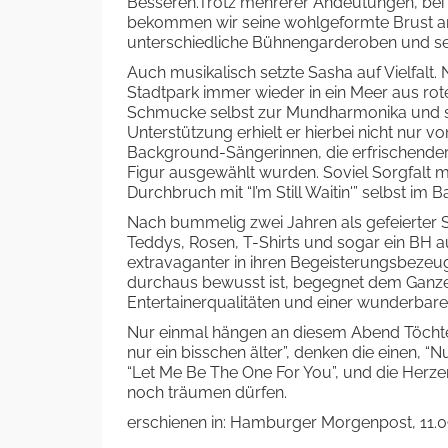
Besseren.Trotz mehrerer Andeutungen, bei 
bekommen wir seine wohlgeformte Brust an
unterschiedliche Bühnengarderoben und se
Auch musikalisch setzte Sasha auf Vielfalt
Stadtpark immer wieder in ein Meer aus ro
Schmucke selbst zur Mundharmonika und 
Unterstützung erhielt er hierbei nicht nur
Background-Sängerinnen, die erfrischender
Figur ausgewählt wurden. Soviel Sorgfalt 
Durchbruch mit “I’m Still Waitin'” selbst im
Nach bummelig zwei Jahren als gefeierter St
Teddys, Rosen, T-Shirts und sogar ein BH au
extravaganter in ihren Begeisterungsbeze
durchaus bewusst ist, begegnet dem Ganzen
Entertainerqualitäten und einer wunderbar
Nur einmal hängen an diesem Abend Töchte
nur ein bisschen älter”, denken die einen, 
“Let Me Be The One For You”, und die Herz
noch träumen dürfen.
erschienen in: Hamburger Morgenpost, 11.09