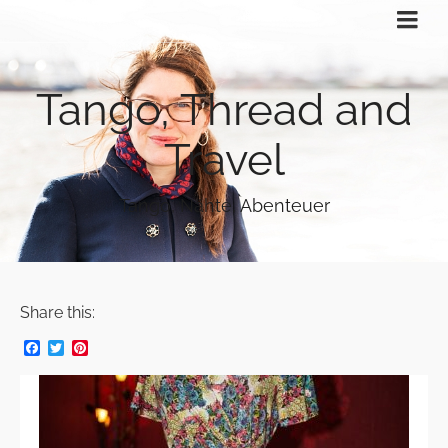
Tango, Thread and
Travel
Tango, Nähte, Abenteuer
Share this:
Facebook
Twitter
Pinterest