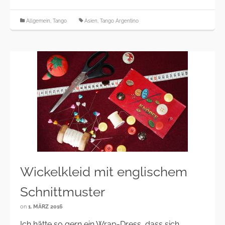
Allgemein
,
Tango
Asien
,
Tango Argentino
Wickelkleid mit englischem
Schnittmuster
on
1. MÄRZ 2016
Ich hätte so gern ein Wrap-Dress, dass sich