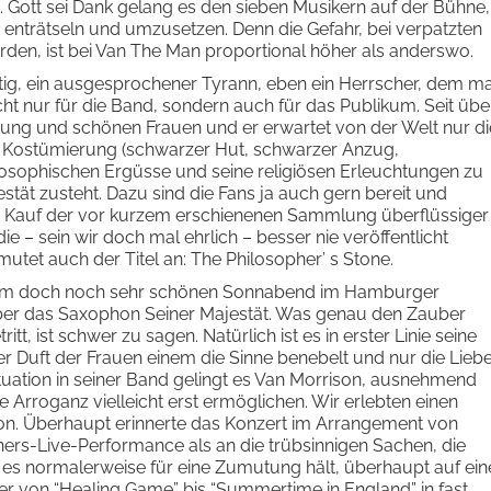
e. Gott sei Dank gelang es den sieben Musikern auf der Bühne,
u enträtseln und umzusetzen. Denn die Gefahr, bei verpatzten
rden, ist bei Van The Man proportional höher als anderswo.
antig, ein ausgesprochener Tyrann, eben ein Herrscher, dem m
nicht nur für die Band, sondern auch für das Publikum. Seit übe
hung und schönen Frauen und er erwartet von der Welt nur di
e Kostümierung (schwarzer Hut, schwarzer Anzug,
philosophischen Ergüsse und seine religiösen Erleuchtungen zu
tät zusteht. Dazu sind die Fans ja auch gern bereit und
n Kauf der vor kurzem erschienenen Sammlung überflüssiger
 – sein wir doch mal ehrlich – besser nie veröffentlicht
et auch der Titel an: The Philosopher’ s Stone.
sem doch noch sehr schönen Sonnabend im Hamburger
 aber das Saxophon Seiner Majestät. Was genau den Zauber
, ist schwer zu sagen. Natürlich ist es in erster Linie seine
r Duft der Frauen einem die Sinne benebelt und nur die Lieb
ktuation in seiner Band gelingt es Van Morrison, ausnehmend
e Arroganz vielleicht erst ermöglichen. Wir erlebten einen
n. Überhaupt erinnerte das Konzert im Arrangement von
rs-Live-Performance als an die trübsinnigen Sachen, die
r es normalerweise für eine Zumutung hält, überhaupt auf ein
r von “Healing Game” bis “Summertime in England” in fast