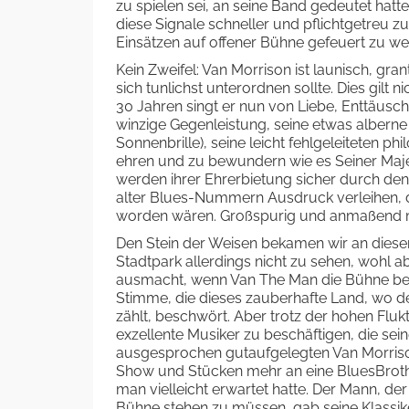
zu spielen sei, an seine Band gedeutet hatt
diese Signale schneller und pflichtgetreu z
Einsätzen auf offener Bühne gefeuert zu we
Kein Zweifel: Van Morrison ist launisch, gr
sich tunlichst unterordnen sollte. Dies gilt 
30 Jahren singt er nun von Liebe, Enttäusc
winzige Gegenleistung, seine etwas albern
Sonnenbrille), seine leicht fehlgeleiteten 
ehren und zu bewundern wie es Seiner Majes
werden ihrer Ehrerbietung sicher durch de
alter Blues-Nummern Ausdruck verleihen, die
worden wären. Großspurig und anmaßend mut
Den Stein der Weisen bekamen wir an die
Stadtpark allerdings nicht zu sehen, wohl
ausmacht, wenn Van The Man die Bühne betritt
Stimme, die dieses zauberhafte Land, wo de
zählt, beschwört. Aber trotz der hohen Flu
exzellente Musiker zu beschäftigen, die sein
ausgesprochen gutaufgelegten Van Morriso
Show und Stücken mehr an eine BluesBrothe
man vielleicht erwartet hatte. Der Mann, de
Bühne stehen zu müssen, gab seine Klassike